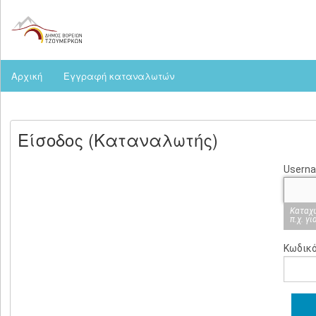
Αρχική
Εγγραφή καταναλωτών
Είσοδος (Καταναλωτής)
Usern
Καταχω
π.χ. γ
Κωδικ