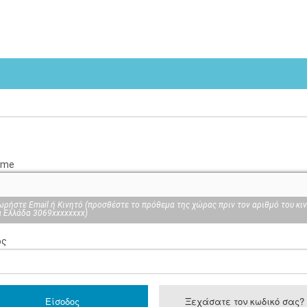
ame
ρήστε Email ή Κινητό (προσθέστε το πρόθεμα της χώρας πριν τον αριθμό του κιν
ια Ελλάδα 3069xxxxxxxx)
ός
Ξεχάσατε τον κωδικό σας?