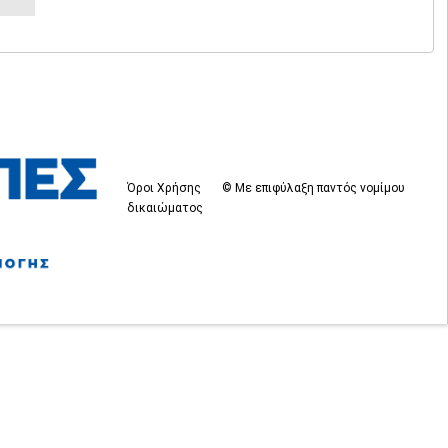
Όροι Χρήσης
© Με επιφύλαξη παντός νομίμου
δικαιώματος